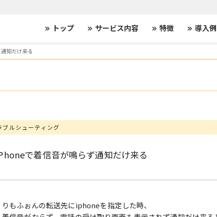
トップ
サービス内容
特徴
導入例
keyboard_double_arrow_right
keyboard_double_arrow_right
keyboard_double_arrow_right
keyboard_double_arrow_right
らず通知だけ来る
ラブルシューティング
iPhoneで着信音が鳴らず通知だけ来る
りもふぉんの転送先にiphoneを指定した時、
着信音がならず、電話の受け取り画面も表示されず通知だけ来る