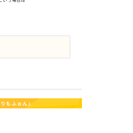
「りもふぉん」