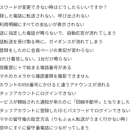
スワードが変更できない時はどうしたらいいですか？
録した電話に転送されない、呼び出されない
利用明細にすべての支払いが表示されない
送に指定した電話が鳴らないで、自動応答が流れてしまう
話転送を受け取る時に、ガイダンスが流れてしまう
登録をしたのに会員ページの表記が変わらない
台だけ着信しない。1台だけ鳴らない
信履歴に＋で始まる電話番号がある
マホのカメラから確認書類を撮影できません
カウントの050番号にかけると違うアナウンスが流れる
タッフアカウントにログインできない
ービスが開始された通知が来たのに「回線手配中」となりました
タッフアカウントに登録したIDとパスワードでログインできない
マホの留守電の設定方法（りもふぉん転送がうまく行かない時）
信中にすぐに留守番電話につながってしまう