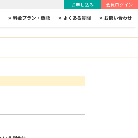
お申し込み
会員ログイン
料金プラン・機能
よくある質問
お問い合わせ
keyboard_double_arrow_right
keyboard_double_arrow_right
keyboard_double_arrow_right
という場合は