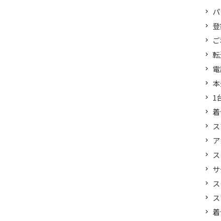
パ
登
ご
転
電
本
1
着
ス
ア
ス
サ
ス
ス
着