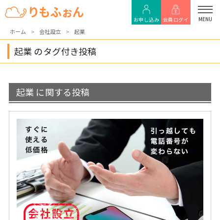
MENU
お申し込み
会員ログイ
ホーム
会社設立
起業
ン
起業 のタグ付き投稿
起業 に関する投稿