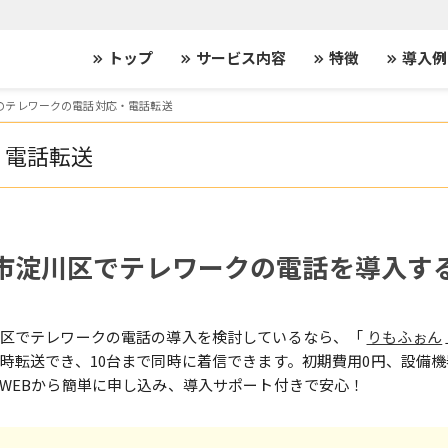
トップ
サービス内容
特徴
導入例
keyboard_double_arrow_right
keyboard_double_arrow_right
keyboard_double_arrow_right
keyboard_double_arrow_right
のテレワークの電話対応・電話転送
・電話転送
市淀川区でテレワークの電話を導入す
川区でテレワークの電話の導入を検討しているなら、「
りもふぉん
時転送でき、10台まで同時に着信できます。初期費用0円、設備
WEBから簡単に申し込み、導入サポート付きで安心！