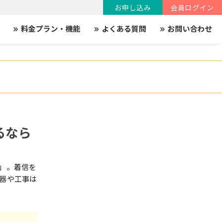
お申し込み
会員ログイン
料金プラン・機能
よくある質問
お問い合わせ
keyboard_double_arrow_right
keyboard_double_arrow_right
keyboard_double_arrow_right
るなら
」。着信を
機器や工事は